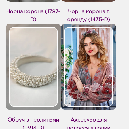
Чорна корона (1787-
Чорна корона в
D)
оренду (1435-D)
Обруч з перлинами
Аксесуар для
(1393-D)
волосся ліловий