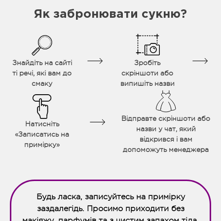
Як забронювати сукню?
Знайдіть на сайті
Зробіть
ті речі, які вам до
скріншоти або
смаку
випишіть назви
Відправте скріншоти або
Натисніть
назви у чат, який
«Записатись на
відкрився і вам
примірку»
допоможуть менеджера
Будь ласка, записуйтесь на примірку
заздалегідь. Просимо приходити без
макіяжу, парфумів та з чистим запахом тіла.