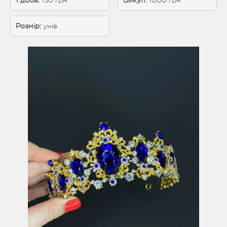
1 доба: 
150 грн
Викуп:
 1000 грн
Розмір:
унів