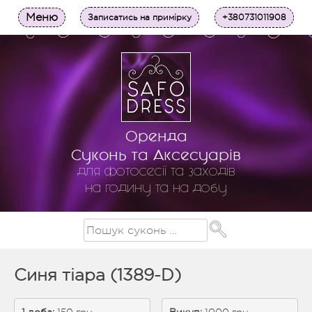
Меню
Записатись на примірку
+380731011908
Оренда
Суконь та Аксесуарів
для фотосесії та заходів
на годину та на добу
Синя тіара (1389-D)