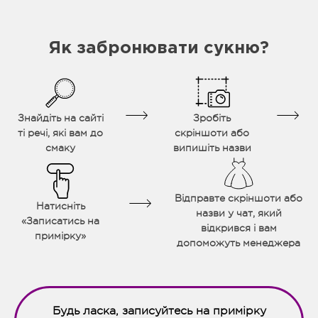
Як забронювати сукню?
Знайдіть на сайті
Зробіть
ті речі, які вам до
скріншоти або
смаку
випишіть назви
Відправте скріншоти або
Натисніть
назви у чат, який
«Записатись на
відкрився і вам
примірку»
допоможуть менеджера
Будь ласка, записуйтесь на примірку