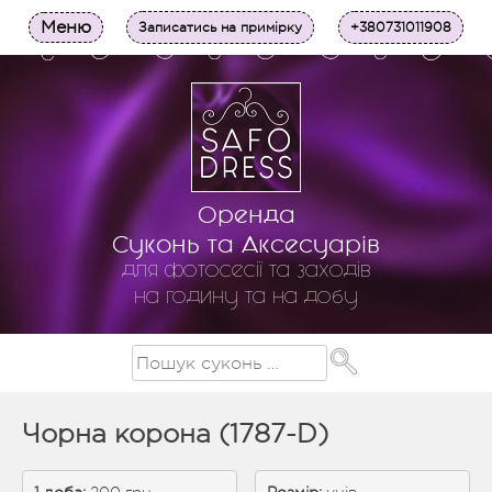
Меню
Записатись на примірку
+380731011908
Оренда
Суконь та Аксесуарів
для фотосесії та заходів
на годину та на добу
Чорна корона (1787-D)