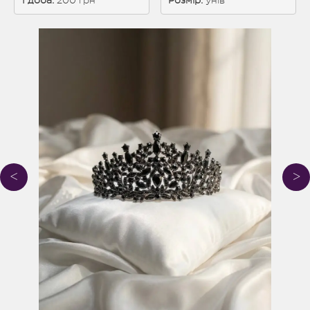
1 доба: 
200 грн
Розмір:
унів