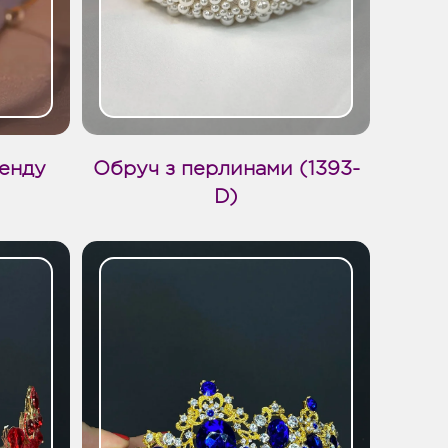
ренду
Обруч з перлинами (1393-
D)