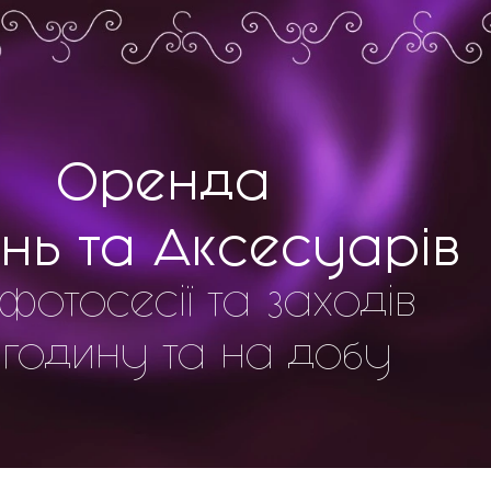
Оренда
нь та Аксесуарів
фотосесії та заходів
 годину та на добу