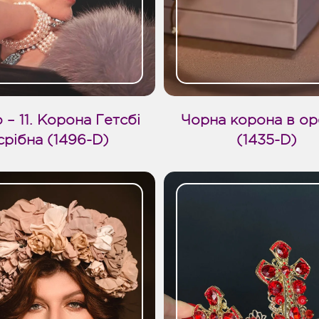
 – 11. Корона Гетсбі
Чорна корона в о
срібна (1496-D)
(1435-D)