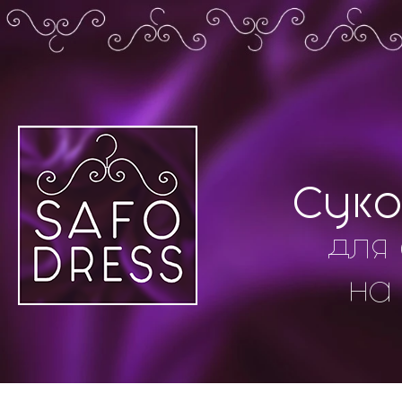
Суко
для 
на