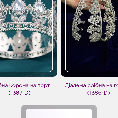
бна корона на торт
Діадема срібна на 
(1387-D)
(1386-D)