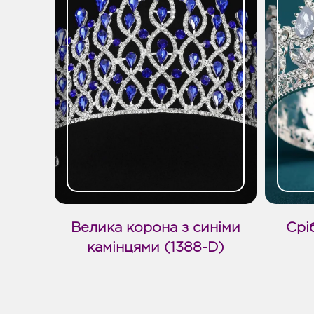
Велика корона з синіми
Срі
камінцями (1388-D)