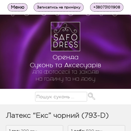
Меню
Записатись на примірку
+380731011908
Оренда
Суконь та Аксесуарів
для фотосесії та заходів
на годину та на добу
Латекс “Екс” чорний (793-D)