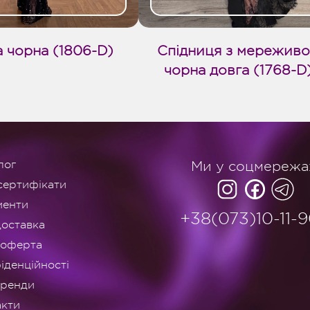
а чорна (1806-D)
Спідниця з мережив
чорна довга (1768-D
лог
Ми у соцмережа
сертифікати
менти
+38(073)10-11-
доставка
 оферта
іденційності
оренди
акти