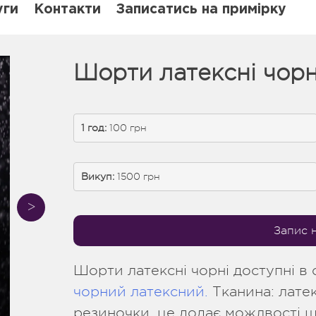
уги
Контакти
Записатись на примірку
Шорти латексні чорн
1 год:
 100 грн
Викуп:
 1500 грн
Запис 
Шорти латексні чорні доступні в
чорний латексний.
Тканина: латек
резиночки, це додає можлвості ш