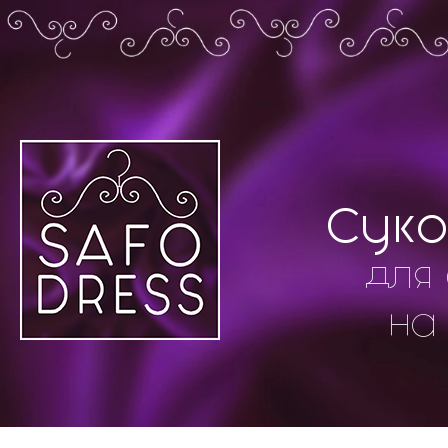
Суко
для 
на