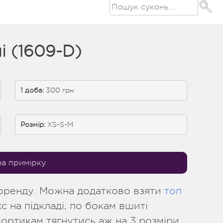
і (1609-D)
1 доба:
 300 грн
Розмір:
XS-S-M
на примірку
 оренду. Можна додатково взяти
топ
с на підкладі, по бокам вшиті
ортикам тягнутись аж на 3 розміри.