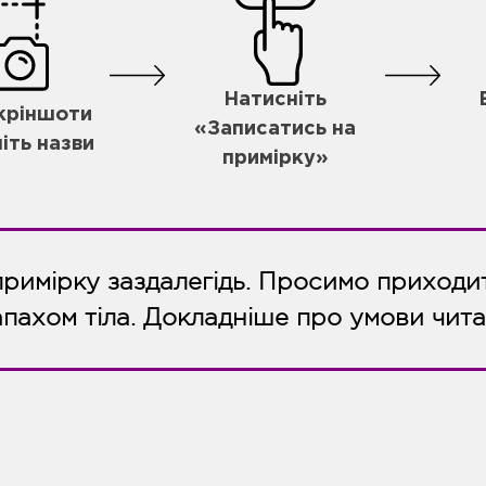
Натисніть
скріншоти
«Записатись на
іть назви
примірку»
примірку заздалегідь. Просимо приходит
апахом тіла. Докладніше про умови чит