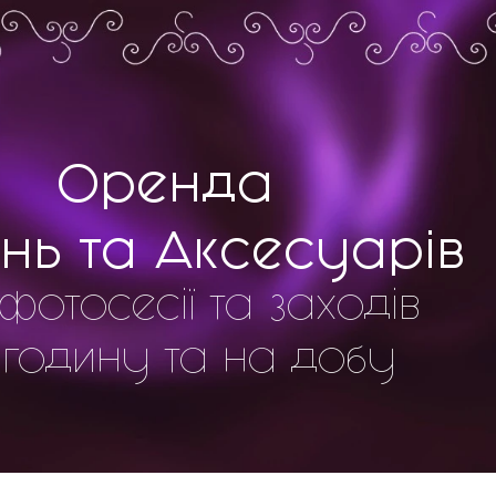
Оренда
нь та Аксесуарів
фотосесії та заходів
 годину та на добу