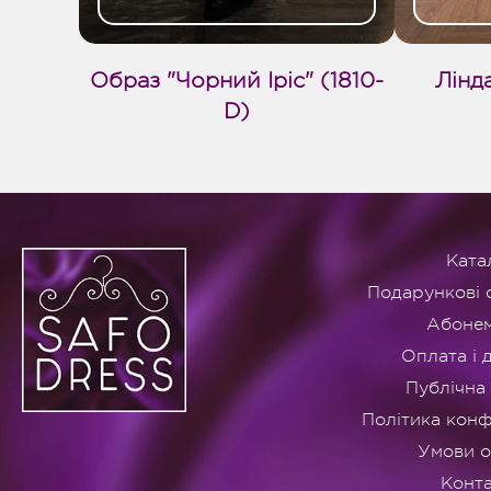
Образ "Чорний Іріс" (1810-
Лінд
D)
Ката
Подарункові 
Абоне
Оплата і 
Публічна
Політика конф
Умови 
Конт