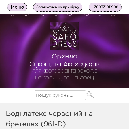
Меню
Записатись на примірку
+380731011908
Оренда
Суконь та Аксесуарів
для фотосесії та заходів
на годину та на добу
Боді латекс червоний на
бретелях (961-D)