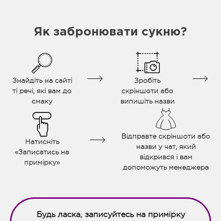
Як забронювати сукню?
Знайдіть на сайті
Зробіть
ті речі, які вам до
скріншоти або
смаку
випишіть назви
Відправте скріншоти або
Натисніть
назви у чат, який
«Записатись на
відкрився і вам
примірку»
допоможуть менеджера
Будь ласка, записуйтесь на примірку