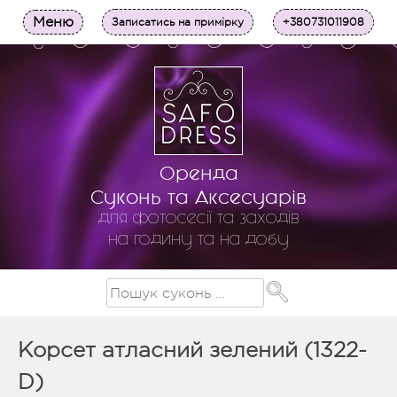
Меню
Записатись на примірку
+380731011908
Оренда
Суконь та Аксесуарів
для фотосесії та заходів
на годину та на добу
Корсет атласний зелений (1322-
D)