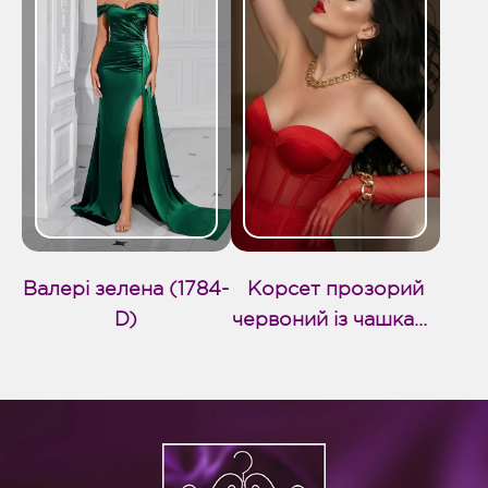
Валері зелена (1784-
Корсет прозорий
D)
червоний із чашками
(1770-D)