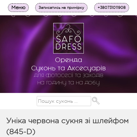
Меню
Записатись на примірку
+380731011908
Оренда
Суконь та Аксесуарів
для фотосесії та заходів
на годину та на добу
Уніка червона сукня зі шлейфом
(845-D)