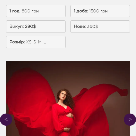
1 год:
 600 грн
1 доба: 
1500 грн
Викуп: 290$
Нове:
 360$
Розмір:
XS-S-M-L