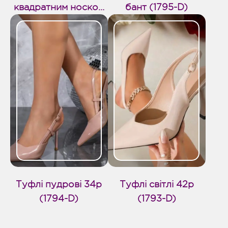
квадратним носком
бант (1795-D)
(1796-D)
Туфлі пудрові 34р
Туфлі світлі 42р
(1794-D)
(1793-D)