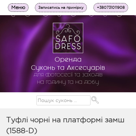
Меню
Записатись на примірку
+380731011908
Оренда
Суконь та Аксесуарів
для фотосесії та заходів
на годину та на добу
Туфлі чорні на платформі замш
(1588-D)