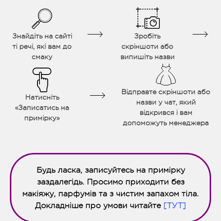
Знайдіть на сайті
Зробіть
ті речі, які вам до
скріншоти або
смаку
випишіть назви
Відправте скріншоти або
Натисніть
назви у чат, який
«Записатись на
відкрився і вам
примірку»
допоможуть менеджера
Будь ласка, записуйтесь на примірку
заздалегідь. Просимо приходити без
макіяжу, парфумів та з чистим запахом тіла.
Докладніше про умови читайте
[ТУТ]