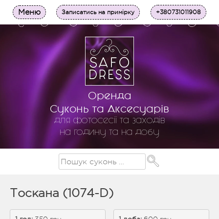
Меню
Записатись на примірку
+380731011908
Оренда
Суконь та Аксесуарів
для фотосесії та заходів
на годину та на добу
Тоскана (1074-D)