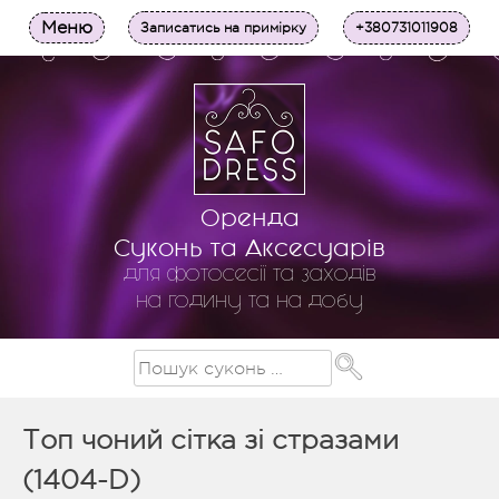
Меню
Записатись на примірку
+380731011908
Оренда
Суконь та Аксесуарів
для фотосесії та заходів
на годину та на добу
Топ чоний сітка зі стразами
(1404-D)