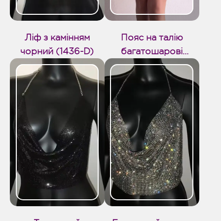
Ліф з камінням
Пояс на талію
чорний (1436-D)
багатошарові
ланцюжки (1406-D)