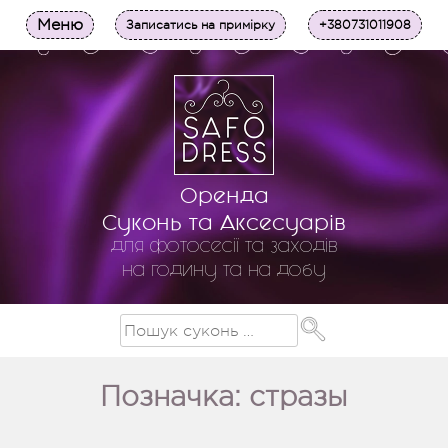
Меню
Записатись на примірку
+380731011908
Оренда
Суконь та Аксесуарів
для фотосесії та заходів
на годину та на добу
Позначка: стразы