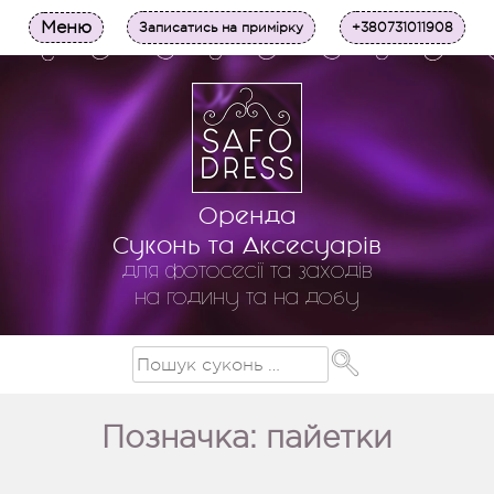
Меню
Записатись на примірку
+380731011908
Оренда
Суконь та Аксесуарів
для фотосесії та заходів
на годину та на добу
Позначка: пайетки