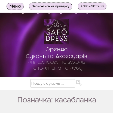
Меню
Записатись на примірку
+380731011908
Оренда
Суконь та Аксесуарів
для фотосесії та заходів
на годину та на добу
Позначка: касабланка