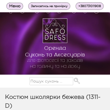
Меню
Записатись на примірку
+380731011908
Оренда
Суконь та Аксесуарів
для фотосесії та заходів
на годину та на добу
Костюм школярки бежева (1311-
D)