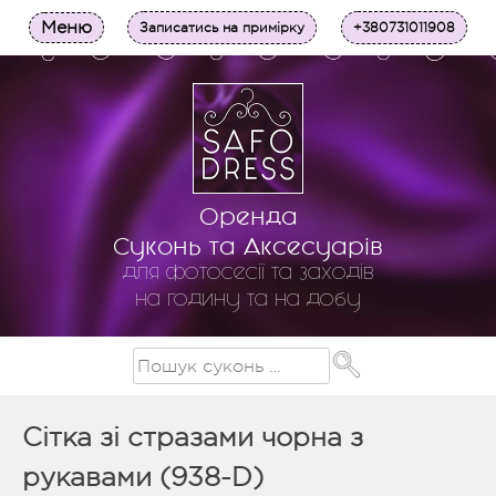
Меню
Записатись на примірку
+380731011908
Оренда
Суконь та Аксесуарів
для фотосесії та заходів
на годину та на добу
Сітка зі стразами чорна з
рукавами (938-D)