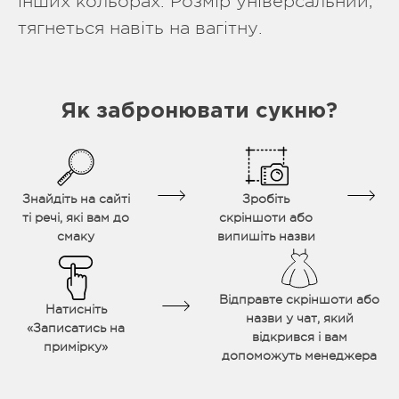
інших кольорах. Розмір універсальний,
тягнеться навіть на вагітну.
Як забронювати сукню?
Знайдіть на сайті
Зробіть
ті речі, які вам до
скріншоти або
смаку
випишіть назви
Відправте скріншоти або
Натисніть
назви у чат, який
«Записатись на
відкрився і вам
примірку»
допоможуть менеджера