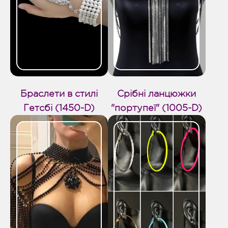
Браслети в стилі
Срібні ланцюжки
Гетсбі (1450-D)
"портупеї" (1005-D)