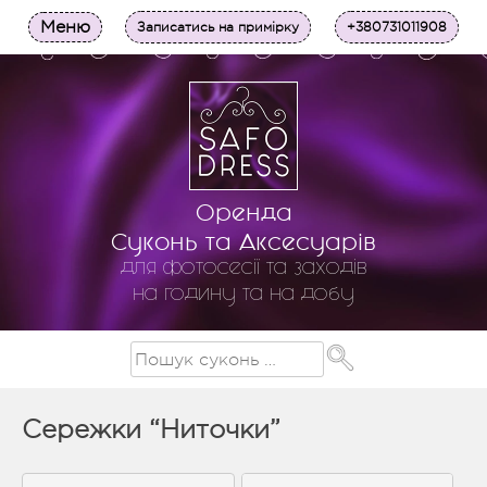
Меню
Записатись на примірку
+380731011908
Оренда
Суконь та Аксесуарів
для фотосесії та заходів
на годину та на добу
Сережки “Ниточки”