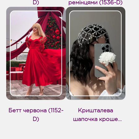
D)
ремінцями (1536-D)
Бетт червона (1152-
Кришталева
D)
шапочка кроше
(1790-D)