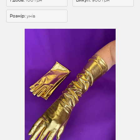
1 доба: 
100 грн
Викуп:
 900 грн
Розмір:
унів