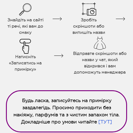
Знайдіть на сайті
Зробіть
ті речі, які вам до
скріншоти або
смаку
випишіть назви
Відправте скріншоти або
Натисніть
назви у чат, який
«Записатись на
відкрився і вам
примірку»
допоможуть менеджера
Будь ласка, записуйтесь на примірку
заздалегідь. Просимо приходити без
макіяжу, парфумів та з чистим запахом тіла.
Докладніше про умови читайте
[ТУТ]