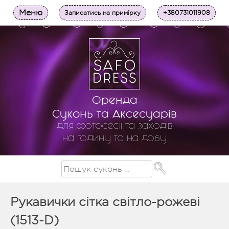
Меню
Записатись на примірку
+380731011908
Оренда
Суконь та Аксесуарів
для фотосесії та заходів
на годину та на добу
Рукавички сітка світло-рожеві
(1513-D)