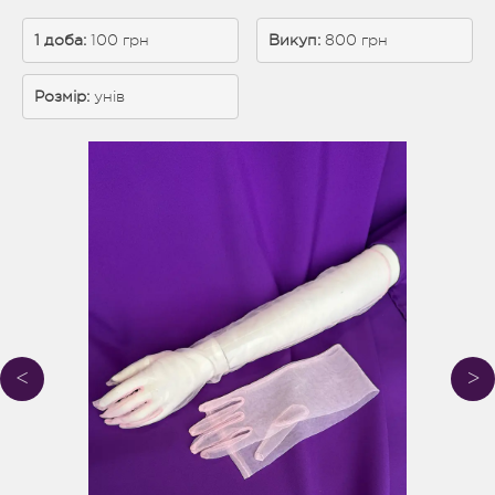
1 доба: 
100 грн
Викуп:
 800 грн
Розмір:
унів