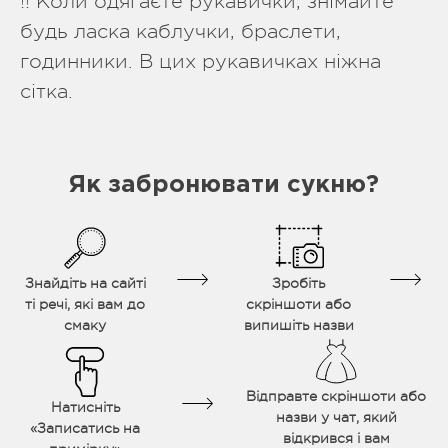
!! Коли одягаєте рукавички, знімайте
будь ласка каблучки, браслети,
годинники. В цих рукавичках ніжна
сітка.
Як забронювати сукню?
Знайдіть на сайті
Зробіть
ті речі, які вам до
скріншоти або
смаку
випишіть назви
Відправте скріншоти або
Натисніть
назви у чат, який
«Записатись на
відкрився і вам