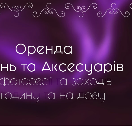
Оренда
нь та Аксесуарів
фотосесії та заходів
 годину та на добу