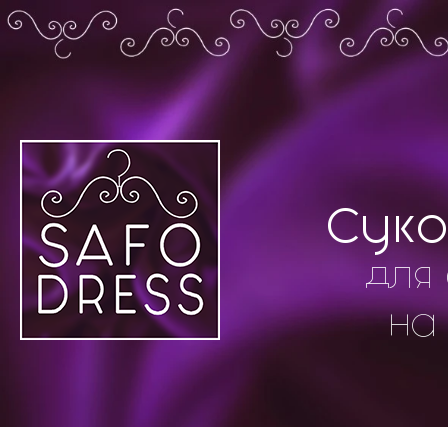
Суко
для 
на