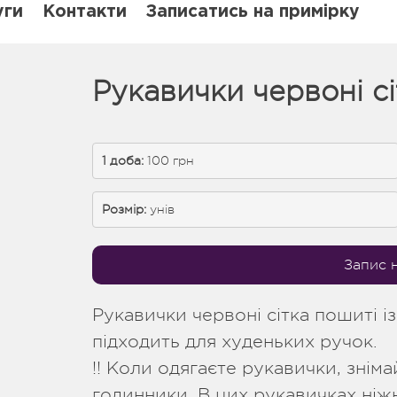
уги
Контакти
Записатись на примірку
Рукавички червоні сі
1 доба: 
100 грн
Розмір:
унів
Запис 
Рукавички червоні сітка пошиті із
підходить для худеньких ручок.
!! Коли одягаєте рукавички, знім
годинники. В цих рукавичках ніжн