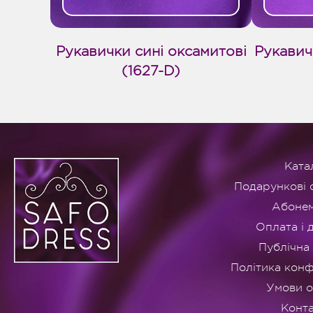
Рукавички сині оксамитові
Рукавичк
(1627-D)
Ката
Подарункові 
Абоне
Оплата і 
Публічна
Політика конф
Умови 
Конт