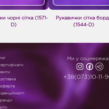
и чорні сітка (1571-
Рукавички сітка бор
D)
(1544-D)
лог
Ми у соцмережа
сертифікати
менти
+38(073)10-11-
доставка
 оферта
іденційності
оренди
акти