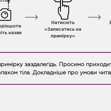
Натисніть
скріншоти
«Записатись на
іть назви
примірку»
примірку заздалегідь. Просимо приходит
апахом тіла. Докладніше про умови чит