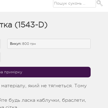
тка (1543-D)
Викуп:
 800 грн
на примірку
 матеріалу, який не тягнеться. Тому
айте будь ласка каблучки, браслети,
а сітка.