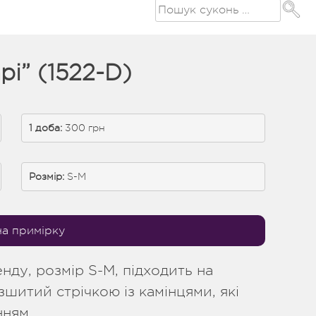
і” (1522-D)
1 доба:
 300 грн
Розмір:
S-M
на примірку
нду, розмір S-M, підходить на
зшитий стрічкою із камінцями, які
нням.