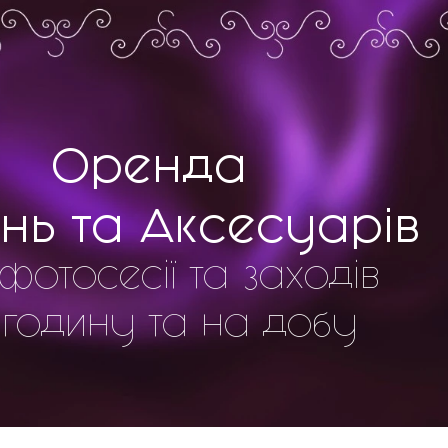
Оренда
нь та Аксесуарів
фотосесії та заходів
 годину та на добу