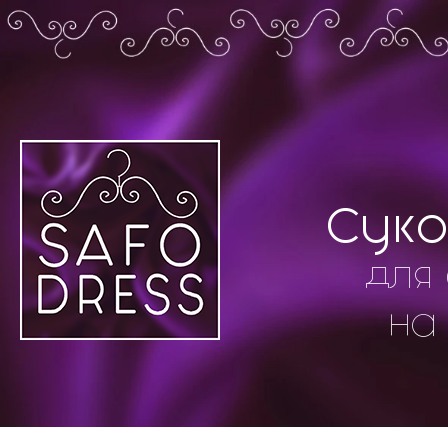
Суко
для 
на