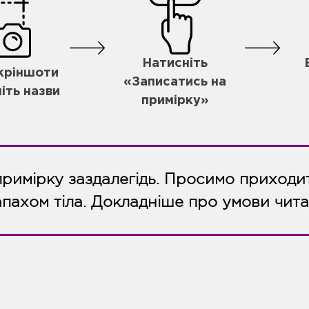
Натисніть
скріншоти
«Записатись на
іть назви
примірку»
примірку заздалегідь. Просимо приходит
апахом тіла. Докладніше про умови чит