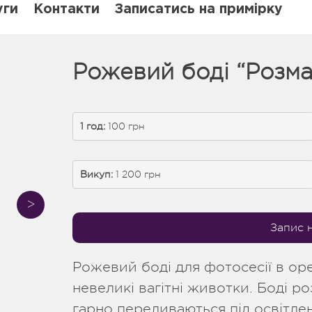
уги
Контакти
Записатись на примірку
Рожевий боді “Розмар
1 год:
 100 грн
Викуп:
 1 200 грн
Запис 
Рожевий боді для фотосесії в оре
невеликі вагітні животки. Боді ро
гарно переливаються під освітле