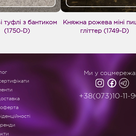
і туфлі з бантиком
Княжна рожева міні пи
(1750-D)
гліттер (1749-D)
лог
Ми у соцмережа
сертифікати
менти
+38(073)10-11-
доставка
 оферта
іденційності
оренди
акти