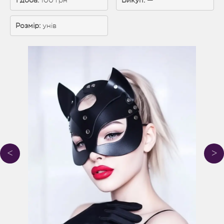
1 доба: 
100 грн
Викуп:
 —
Розмір:
унів