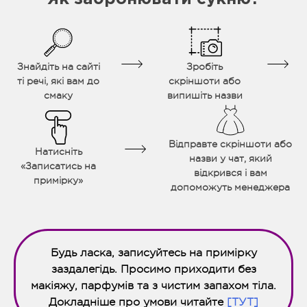
Знайдіть на сайті
Зробіть
ті речі, які вам до
скріншоти або
смаку
випишіть назви
Відправте скріншоти або
Натисніть
назви у чат, який
«Записатись на
відкрився і вам
примірку»
допоможуть менеджера
Будь ласка, записуйтесь на примірку
заздалегідь. Просимо приходити без
макіяжу, парфумів та з чистим запахом тіла.
Докладніше про умови читайте
[ТУТ]