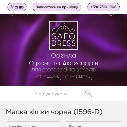
Меню
Записатись на примірку
+380731011908
Оренда
Суконь та Аксесуарів
для фотосесії та заходів
на годину та на добу
Маска кішки чорна (1596-D)