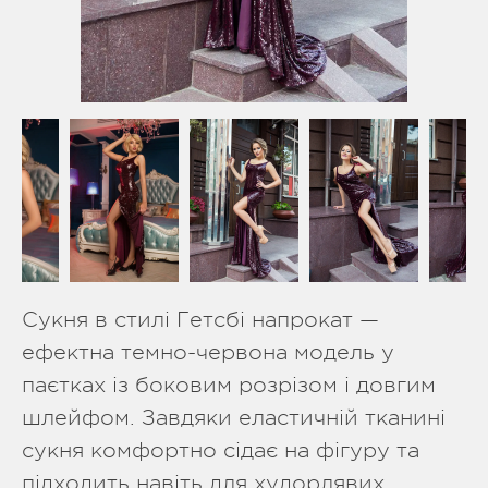
Сукня в стилі Гетсбі напрокат —
ефектна темно-червона модель у
паєтках із боковим розрізом і довгим
шлейфом. Завдяки еластичній тканині
сукня комфортно сідає на фігуру та
підходить навіть для худорлявих