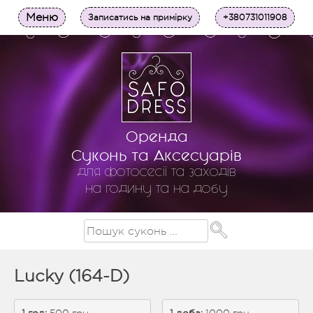
Меню
Записатись на примірку
+380731011908
Оренда
Суконь та Аксесуарів
для фотосесії та заходів
на годину та на добу
Lucky (164-D)