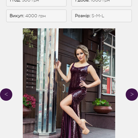
1 год:
 500 грн
1 доба:
 1000 грн
Викуп:
 4000 грн
Розмір:
S-М-L