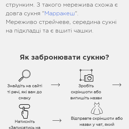
струнким. З такого мережива схожа є
довга сукня “
Марракеш
“.
Мереживо стрейчеве, середина сукні
на підкладці та є вшиті чашки.
Як забронювати сукню?
Знайдіть на сайті
Зробіть
ті речі, які вам до
скріншоти або
смаку
випишіть назви
Відправте скріншоти або
Натисніть
назви у чат, який
«Записатись на