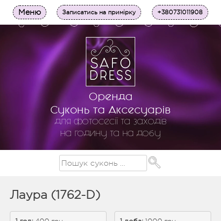
Меню
Записатись на примірку
+380731011908
Оренда
Суконь та Аксесуарів
для фотосесії та заходів
на годину та на добу
Лаура (1762-D)