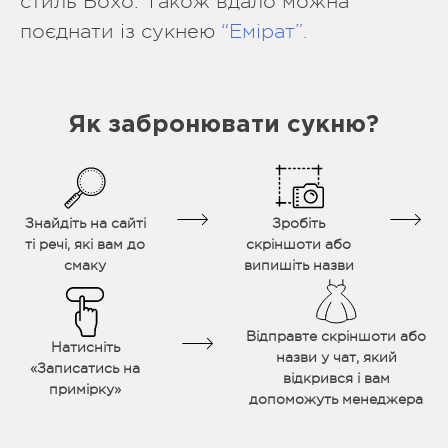
стиль Бохо. Також вдало можна
поєднати із сукнею
“Емірат”.
Як забронювати сукню?
Знайдіть на сайті
Зробіть
ті речі, які вам до
скріншоти або
смаку
випишіть назви
Відправте скріншоти або
Натисніть
назви у чат, який
«Записатись на
відкрився і вам
примірку»
допоможуть менеджера