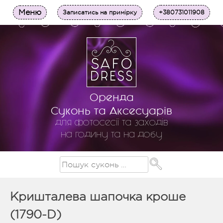
Меню
Записатись на примірку
+380731011908
Оренда
Суконь та Аксесуарів
для фотосесії та заходів
на годину та на добу
Кришталева шапочка кроше
(1790-D)