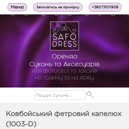
Меню
Записатись на примірку
+380731011908
Оренда
Суконь та Аксесуарів
для фотосесії та заходів
на годину та на добу
Ковбойський фетровий капелюх
(1003-D)