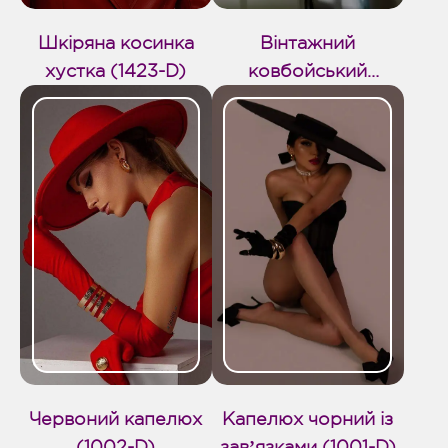
Шкіряна косинка
Вінтажний
хустка (1423-D)
ковбойський
капелюх (1004-D)
Червоний капелюх
Капелюх чорний із
(1002-D)
завʼязками (1001-D)