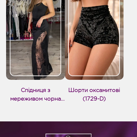
Спідниця з
Шорти оксамитові
мереживом чорна
(1729-D)
довга (1768-D)