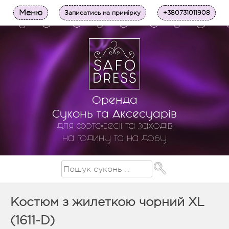
Меню
Записатись на примірку
+380731011908
Оренда
Суконь та Аксесуарів
для фотосесії та заходів
на годину та на добу
Костюм з жилеткою чорний XL
(1611-D)