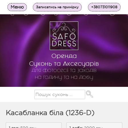
Меню
Записатись на примірку
+380731011908
Оренда
Суконь та Аксесуарів
для фотосесії та заходів
на годину та на добу
Касабланка біла (1236-D)