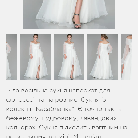
Біла весільна сукня напрокат для
фотосесії та на розпис. Сукня із
колекції “Касабланка”. Є точно такі в
бежевому, пудровому, лавандових
кольорах. Сукня підходить вагітним на
не великому терміні. Матеріал –