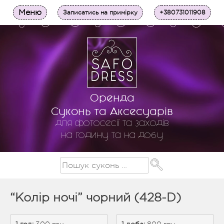
Меню
Записатись на примірку
+380731011908
Оренда
Суконь та Аксесуарів
для фотосесії та заходів
на годину та на добу
“Колір ночі” чорний (428-D)