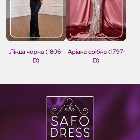
Лінда чорна (1806-
Аріана срібна (1797-
D)
D)