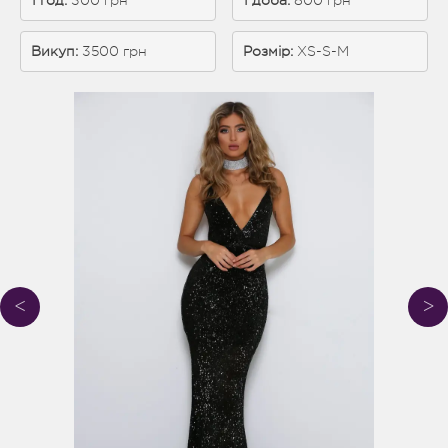
1 год:
 300 грн
1 доба: 
800 грн
Викуп:
 3500 грн
Розмір:
XS-S-M