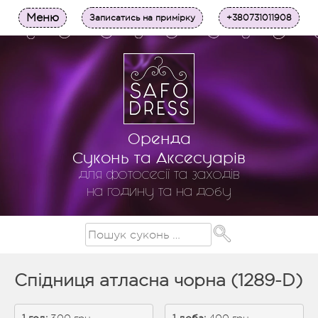
Меню
Записатись на примірку
+380731011908
Оренда
Суконь та Аксесуарів
для фотосесії та заходів
на годину та на добу
Спідниця атласна чорна (1289-D)