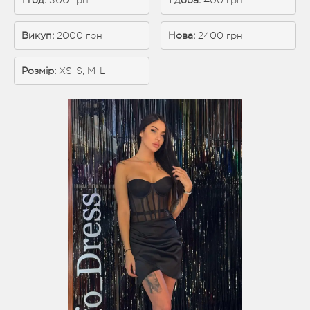
1 год:
 300 грн
1 доба: 
400 грн
Викуп:
 2000 грн
Нова:
 2400 грн
Розмір:
XS-S, M-L