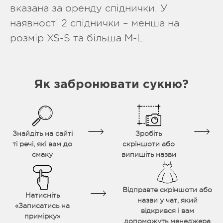
вказана за оренду спіднички. У
наявності 2 спіднички – менша на
розмір XS-S та більша M-L
Як забронювати сукню?
Знайдіть на сайті
Зробіть
ті речі, які вам до
скріншоти або
смаку
випишіть назви
Відправте скріншоти або
Натисніть
назви у чат, який
«Записатись на
відкрився і вам
примірку»
допоможуть менеджера