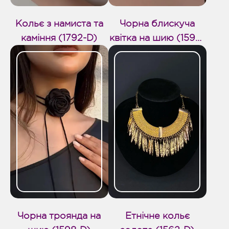
Кольє з намиста та
Чорна блискуча
каміння (1792-D)
квітка на шию (1599-
D)
Чорна троянда на
Етнічне кольє