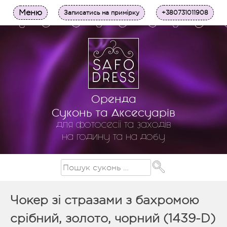
Меню
Записатись на примірку
+380731011908
Оренда
Суконь та Аксесуарів
для фотосесії та заходів
на годину та на добу
Чокер зі стразами з бахромою
срібний, золото, чорний (1439-D)