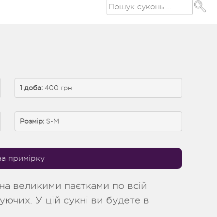
1 доба:
 400 грн
Розмір:
S-М
на примірку
на великими паєтками по всій
ючих. У цій сукні ви будете в