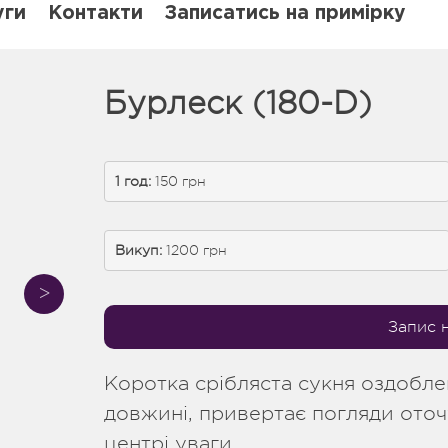
уги
Контакти
Записатись на примірку
Бурлеск (180-D)
1 год:
 150 грн
Викуп:
 1200 грн
Запис 
Коротка срібляста сукня оздобле
довжині, привертає погляди оточу
центрі уваги.