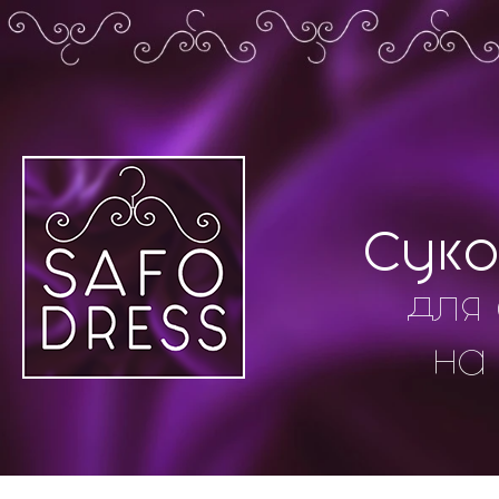
Суко
для 
на