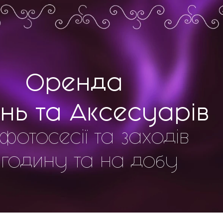
Оренда
нь та Аксесуарів
фотосесії та заходів
 годину та на добу