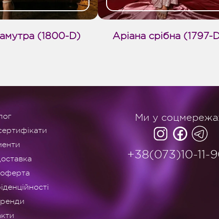
амутра (1800-D)
Аріана срібна (1797-
лог
Ми у соцмережа
сертифікати
менти
+38(073)10-11-
доставка
 оферта
іденційності
оренди
акти