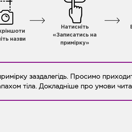
Натисніть
скріншоти
«Записатись на
іть назви
примірку»
примірку заздалегідь. Просимо приходит
апахом тіла. Докладніше про умови чит