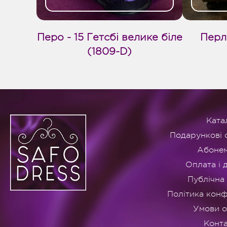
Перо - 15 Гетсбі велике біле
Перл
(1809-D)
Ката
Подарункові 
Абоне
Оплата і 
Публічна
Політика конф
Умови 
Конт