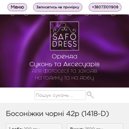
Меню
Записатись на примірку
+380731011908
Оренда
Суконь та Аксесуарів
для фотосесії та заходів
на годину та на добу
Босоніжки чорні 42р (1418-D)