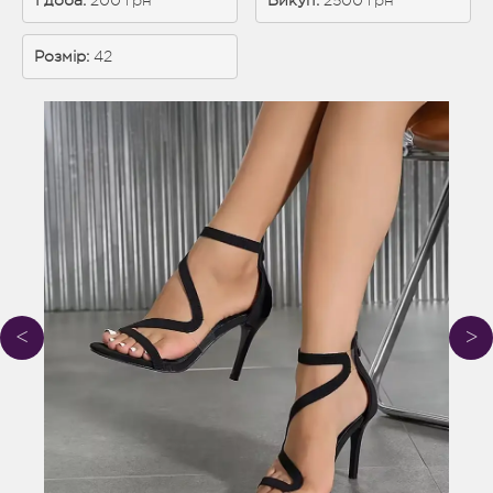
1 доба:
 200 грн
Викуп:
 2500 грн
Розмір:
42