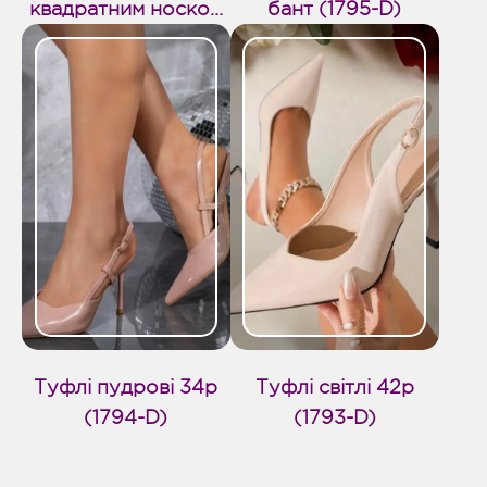
квадратним носком
бант (1795-D)
(1796-D)
Туфлі пудрові 34р
Туфлі світлі 42р
(1794-D)
(1793-D)