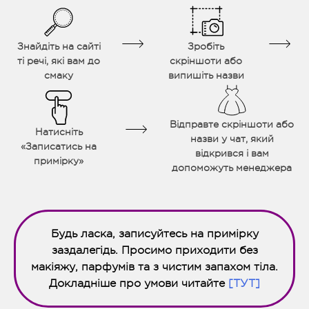
Знайдіть на сайті
Зробіть
ті речі, які вам до
скріншоти або
смаку
випишіть назви
Відправте скріншоти або
Натисніть
назви у чат, який
«Записатись на
відкрився і вам
примірку»
допоможуть менеджера
Будь ласка, записуйтесь на примірку
заздалегідь. Просимо приходити без
макіяжу, парфумів та з чистим запахом тіла.
Докладніше про умови читайте
[ТУТ]