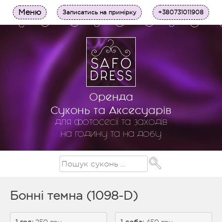
Меню
Записатись на примірку
+380731011908
Оренда
Суконь та Аксесуарів
для фотосесії та заходів
на годину та на добу
Бонні темна (1098-D)