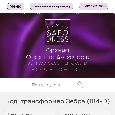
Меню
Записатись на примірку
+380731011908
Оренда
Суконь та Аксесуарів
для фотосесії та заходів
на годину та на добу
Боді трансформер Зебра (1114-D)