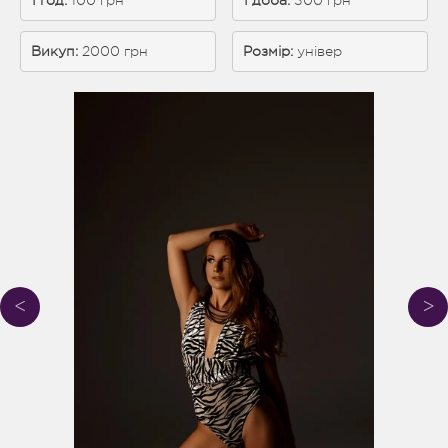
1 год:
 100 грн
1 доба: 
300 грн
Викуп:
 2000 грн
Розмір:
універ