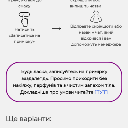
ті речі, які вам до
скріншоти або
смаку
випишіть назви
Відправте скріншоти або
Натисніть
назви у чат, який
«Записатись на
відкрився і вам
примірку»
допоможуть менеджера
Будь ласка, записуйтесь на примірку
заздалегідь. Просимо приходити без
макіяжу, парфумів та з чистим запахом тіла.
Докладніше про умови читайте
[ТУТ]
Ще варіанти: