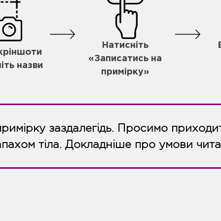
Натисніть
скріншоти
«Записатись на
іть назви
примірку»
примірку заздалегідь. Просимо приходит
апахом тіла. Докладніше про умови чит