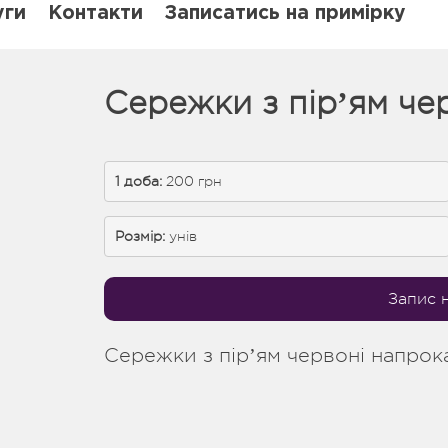
уги
Контакти
Записатись на примірку
Сережки з пірʼям чер
1 доба: 
200 грн
Розмір:
унів
Запис 
Сережки з пірʼям червоні напрока