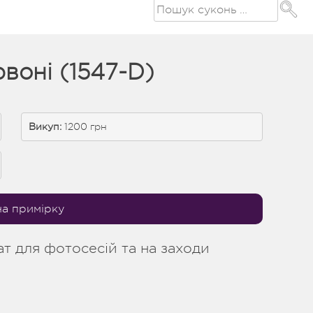
воні (1547-D)
Викуп:
 1200 грн
на примірку
т для фотосесій та на заходи