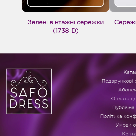
Зелені вінтажні сережки
Сережк
(1738-D)
Ката
Подарункові 
Абоне
Оплата і 
Публічна
Політика конф
Умови 
Конт