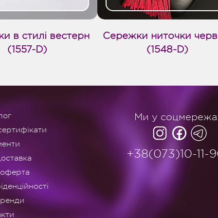
и в стилі вестерн
Сережки ниточки черв
(1557-D)
(1548-D)
лог
Ми у соцмережа
сертифікати
менти
+38(073)10-11-
доставка
 оферта
іденційності
оренди
акти