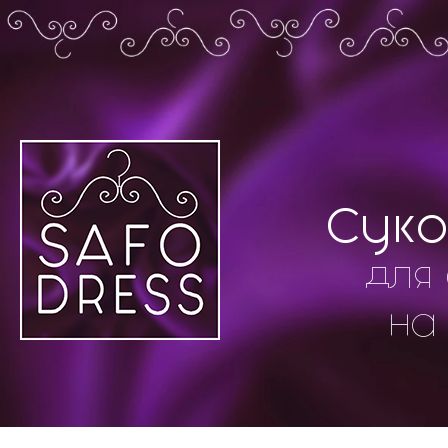
Суко
для 
на