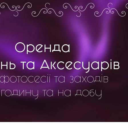
Оренда
нь та Аксесуарів
фотосесії та заходів
 годину та на добу