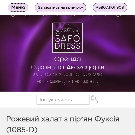
Меню
Записатись на примірку
+380731011908
Оренда
Суконь та Аксесуарів
для фотосесії та заходів
на годину та на добу
Рожевий халат з пірʼям Фуксія
(1085-D)