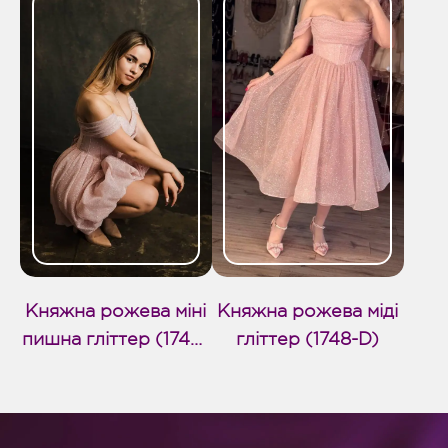
Княжна рожева міні
Княжна рожева міді
пишна гліттер (1749-
гліттер (1748-D)
D)