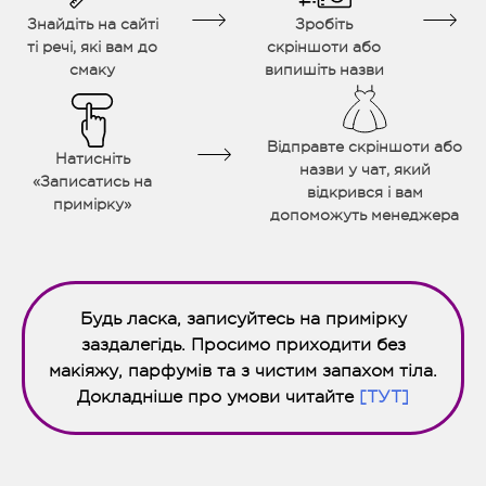
Знайдіть на сайті
Зробіть
ті речі, які вам до
скріншоти або
смаку
випишіть назви
Відправте скріншоти або
Натисніть
назви у чат, який
«Записатись на
відкрився і вам
примірку»
допоможуть менеджера
Будь ласка, записуйтесь на примірку
заздалегідь. Просимо приходити без
макіяжу, парфумів та з чистим запахом тіла.
Докладніше про умови читайте
[ТУТ]