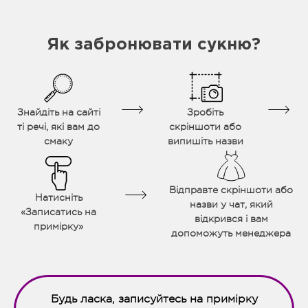
Як забронювати сукню?
Знайдіть на сайті
Зробіть
ті речі, які вам до
скріншоти або
смаку
випишіть назви
Відправте скріншоти або
Натисніть
назви у чат, який
«Записатись на
відкрився і вам
примірку»
допоможуть менеджера
Будь ласка, записуйтесь на примірку