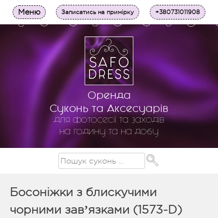
Меню
Записатись на примірку
+380731011908
Оренда
Суконь та Аксесуарів
для фотосесії та заходів
на годину та на добу
Босоніжки з блискучими
чорними завʼязками (1573-D)