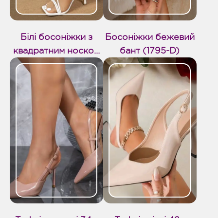
Білі босоніжки з
Босоніжки бежевий
квадратним носком
бант (1795-D)
(1796-D)